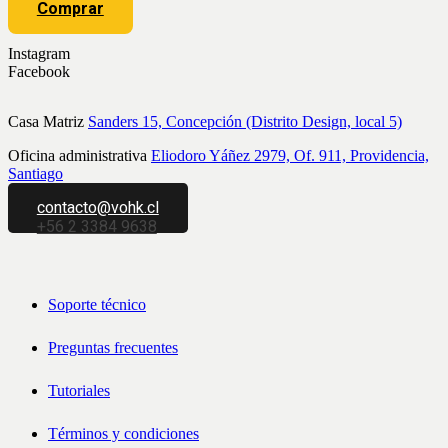
Comprar
Instagram
Facebook
Casa Matriz
Sanders 15, Concepción (Distrito Design, local 5)
Oficina administrativa
Eliodoro Yáñez 2979, Of. 911, Providencia,
Santiago
contacto@vohk.cl
+56 2 3384 9638
Soporte técnico
Preguntas frecuentes
Tutoriales
Términos y condiciones