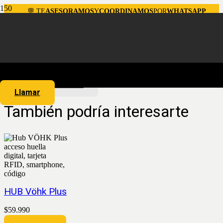
💬 TE
ASESORAMOS
Y
COORDINAMOS
POR
WHATSAPP
Carrito de compras
Tu carrito está vacío.
Volver a la tienda
Llamar
También podría interesarte
HUB Vöhk Plus
$
59.990