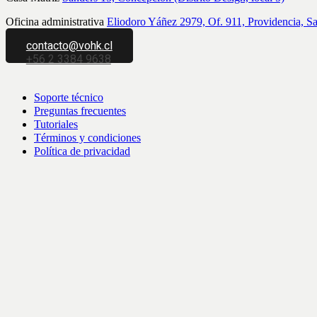
Oficina administrativa
Eliodoro Yáñez 2979, Of. 911, Providencia, S
contacto@vohk.cl
+56 2 3384 9638
Soporte técnico
Preguntas frecuentes
Tutoriales
Términos y condiciones
Política de privacidad