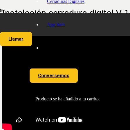
Cerraduras Digitales
Instalación cerradura digital V-
App Web
Llamar
Conversemos
Producto
se ha añadido a tu carrito.