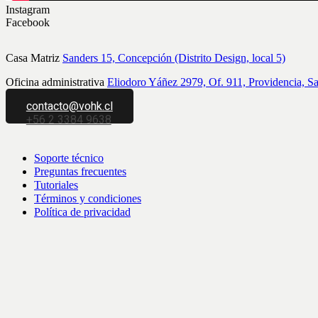
Instagram
Facebook
Casa Matriz
Sanders 15, Concepción (Distrito Design, local 5)
Oficina administrativa
Eliodoro Yáñez 2979, Of. 911, Providencia, S
contacto@vohk.cl
+56 2 3384 9638
Soporte técnico
Preguntas frecuentes
Tutoriales
Términos y condiciones
Política de privacidad